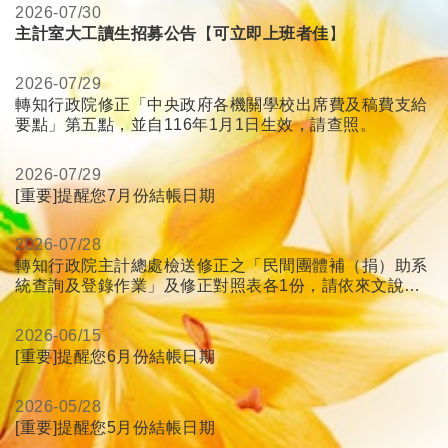
2026-
07/30
主計室大工讀生招募公告
【
可立即上班者佳
】
2026-
07/29
轉知行政院修正「中央政府各機關學校出席費及稿費支給
要點」第五點，並自116年1月1日生效，請查照。
2026-
07/29
[重要]提醒您7月份結帳日期
2026-
07/28
轉知行政院主計總處檢送修正之「民間團體補（捐）助系
統查詢及登錄作業」及修正對照表各1份，請依來文說明
辦理，請查照。
2026-
06/15
[重要]提醒您6月份結帳日期
2026-
05/28
[重要]提醒您5月份結帳日期