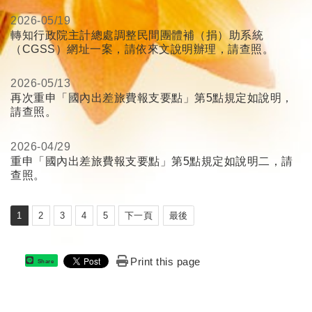
2026-
05/19
轉知行政院主計總處調整民間團體補（捐）助系統
（CGSS）網址一案，請依來文說明辦理，請查照。
2026-
05/13
再次重申「國內出差旅費報支要點」第5點規定如說明，
請查照。
2026-
04/29
重申「國內出差旅費報支要點」第5點規定如說明二，請
查照。
1
2
3
4
5
下一頁
最後
Print this page
Share