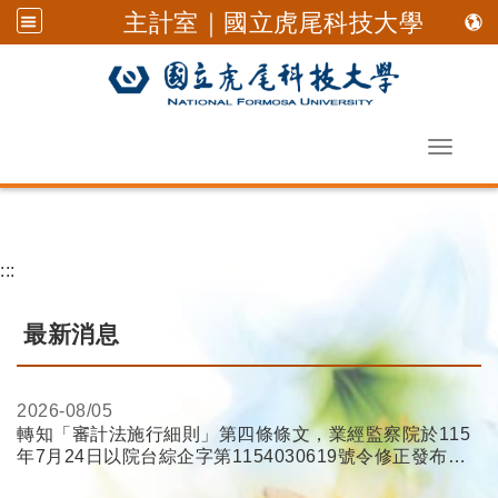
主計室｜國立虎尾科技大學
Toggle 
跳到主要內容
:::
最新消息
2026-
08/05
轉知「審計法施行細則」第四條條文，業經監察院於115
年7月24日以院台綜企字第1154030619號令修正發布施
行，請查照。