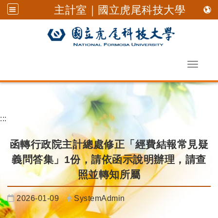
主計室｜國立虎尾科技大學
Toggle 
跳到主要內容
:::
函轉行政院主計總處修正「經費結報常見疑
義問答集」1份，請依函示說明辦理，請查
照並轉知所屬
日期：
發布者：
2026-01-09
SystemAdmin