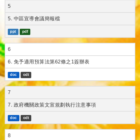
5
5. 中區宣導會議簡報檔
ppt
pdf
6
6. 免予適用預算法第62條之1簽辦表
doc
odt
7
7. 政府機關政策文宣規劃執行注意事項
doc
odt
8