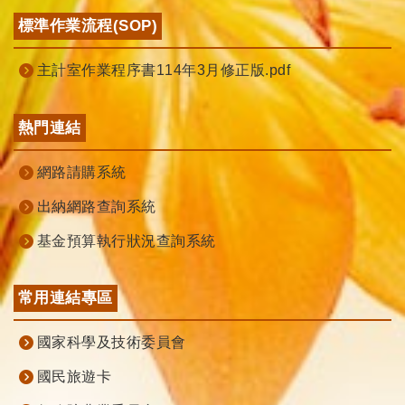
標準作業流程(SOP)
主計室作業程序書114年3月修正版.pdf
熱門連結
網路請購系統
出納網路查詢系統
基金預算執行狀況查詢系統
常用連結專區
國家科學及技術委員會
國民旅遊卡