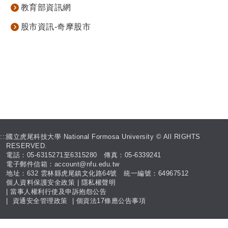
教育部資訊網
股市資訊-奇摩股市
:::
國立虎尾科技大學 National Formosa University © All RIGHTS
RESERVED.
電話：05-6315271至6315280 傳真：05-6339241
電子郵件信箱：account@nfu.edu.tw
地址：632 雲林縣虎尾鎮文化路64號 統一編號：64967512
個人資料保護安全政策
|
隱私權聲明
|
當事人權利行使及申訴抱怨公告
|
資通安全管理政策
|
個資法17條應公告事項