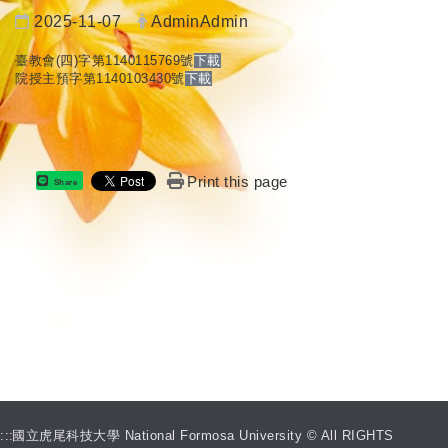
日期：
發布者：
2025-11-07
AdminAdmin
臺教會(四)字第1140115769號
下載
院授主預字第1140103430號
下載
Print this page
Share
:::
國立虎尾科技大學 National Formosa University © All RIGHTS