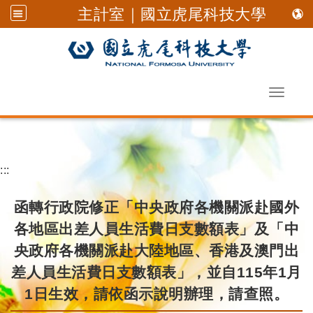
主計室｜國立虎尾科技大學
Toggle 
跳到主要內容
:::
函轉行政院修正「中央政府各機關派赴國外
各地區出差人員生活費日支數額表」及「中
央政府各機關派赴大陸地區、香港及澳門出
差人員生活費日支數額表」，並自115年1月
1日生效，請依函示說明辦理，請查照。